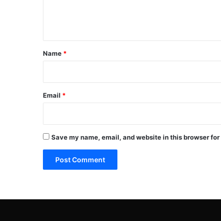
e
n
t
*
Name
*
Email
*
Save my name, email, and website in this browser for