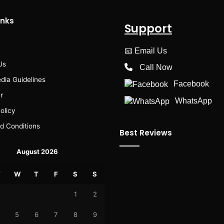
inks
Support
📧
Email Us
Us
Call Now
dia Guidelines
Facebook
r
WhatsApp
olicy
d Conditions
Best Reviews
August 2026
T
W
T
F
S
S
1
2
5
6
7
8
9