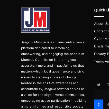
Quick L
About Us
Contact 
Cyber Me
Jaagruk Mumbai
is a citizen-centric news
Disclaime
platform dedicated to informing,
empowering, and engaging the people of
Privacy P
Mumbai. Our mission is to bring you
Terms An
accurate, timely, and impactful news that
matters—from local governance and civic
issues to inspiring stories of change.
Rooted in the spirit of awareness and
M
accountability,
Jaagruk Mumbai
serves as
a voice for the city’s diverse communities,
encouraging active participation in building
3
4
a more informed and responsible society.