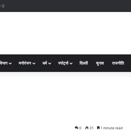
्ष-2
विभाग
मनोरंजन
धर्म
स्पोर्ट्स
दिल्ली
चुनाव
राजनीति
0
31
1 minute read