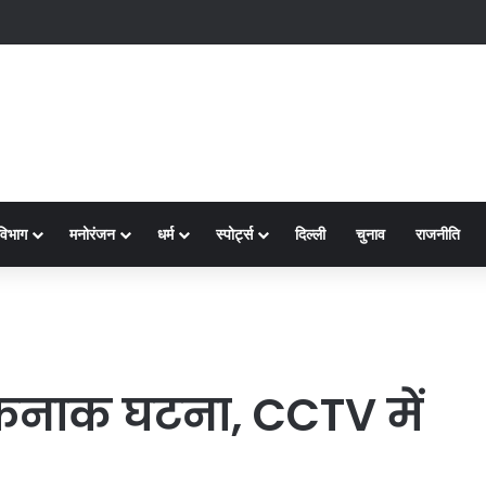
क्ष-2
विभाग
मनोरंजन
धर्म
स्पोर्ट्स
दिल्ली
चुनाव
राजनीति
फनाक घटना, CCTV में