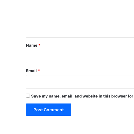
m
e
n
t
*
Name
*
Email
*
Save my name, email, and website in this browser for