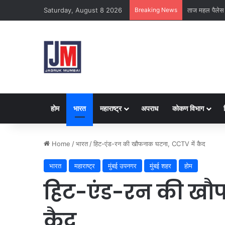
Saturday, August 8 2026
Breaking News
क्राइम ब्रांच क
होम
भारत
महाराष्ट्र
अपराध
कोकण विभाग
Home
/
भारत
/
हिट-एंड-रन की खौफनाक घटना, CCTV में कैद
भारत
महाराष्ट्र
मुंबई उपनगर
मुंबई शहर
होम
हिट-एंड-रन की खौ
कैद