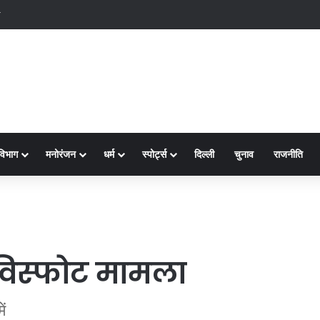
क्ष-2
विभाग
मनोरंजन
धर्म
स्पोर्ट्स
दिल्ली
चुनाव
राजनीति
विस्फोट मामला
ं