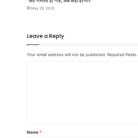
“सर गलती हो गई, अब नहीं होगी।”
May 26, 2025
Leave a Reply
Your email address will not be published.
Required fields
C
o
m
m
e
n
t
*
Name
*