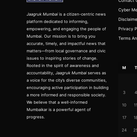
Contact 
Cyber Me
Jaagruk Mumbai
is a citizen-centric news
Disclaime
platform dedicated to informing,
empowering, and engaging the people of
Privacy P
Mumbai. Our mission is to bring you
Terms An
accurate, timely, and impactful news that
matters—from local governance and civic
issues to inspiring stories of change.
Rooted in the spirit of awareness and
M
accountability,
Jaagruk Mumbai
serves as
a voice for the city’s diverse communities,
encouraging active participation in building
3
4
a more informed and responsible society.
We believe that a well-informed
10
1
Mumbaikar is a powerful agent of
progress.
17
1
24
2