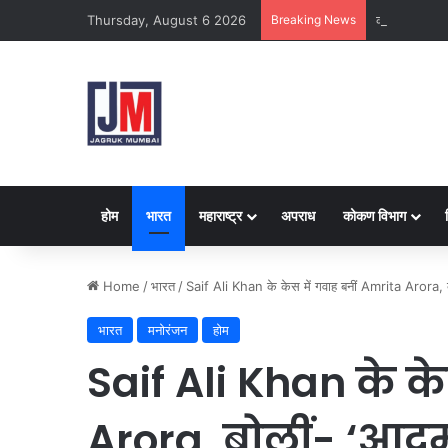
Thursday, August 6 2026
Breaking News
क्राइम ब्रांच क
होम
भारत
महाराष्ट्र
अपराध
कोकण विभाग
Home
/
भारत
/
Saif Ali Khan के केस में गवाह बनीं Amrita Arora, बो
भारत
मनोरंजन
होम
Saif Ali Khan के के
Arora, बोलीं- ‘आदमी 