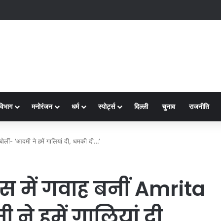
क्ष-2
विभाग
मनोरंजन
धर्म
स्पोर्ट्स
दिल्ली
चुनाव
राजनीति
लीं- ‘आदमी ने हमें गालियां दी, धमकी दी…’
स में गवाह बनीं Amrita
ने हमें गालियां दी,