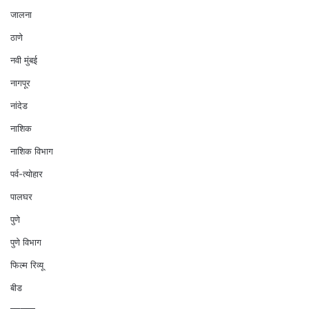
जालना
ठाणे
नवी मुंबई
नागपूर
नांदेड
नाशिक
नाशिक विभाग
पर्व-त्योहार
पालघर
पुणे
पुणे विभाग
फिल्म रिव्यू
बीड