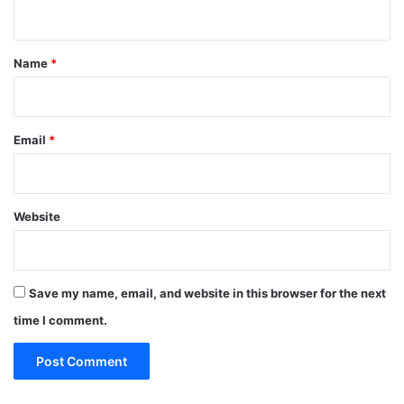
n
t
*
Name
*
Email
*
Website
Save my name, email, and website in this browser for the next
time I comment.