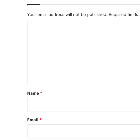
Your email address will not be published.
Required fields
C
o
m
m
e
n
t
*
Name
*
Email
*