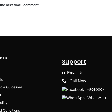
 the next time I comment.
inks
Support
📧
Email Us
Us
Call Now
dia Guidelines
Facebook
r
WhatsApp
olicy
d Conditions