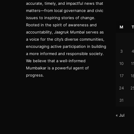
accurate, timely, and impactful news that
matters—from local governance and civic
issues to inspiring stories of change.
Rooted in the spirit of awareness and
M
accountability,
Jaagruk Mumbai
serves as
a voice for the city’s diverse communities,
encouraging active participation in building
3
4
a more informed and responsible society.
We believe that a well-informed
10
1
Mumbaikar is a powerful agent of
progress.
17
1
24
2
31
« Jul