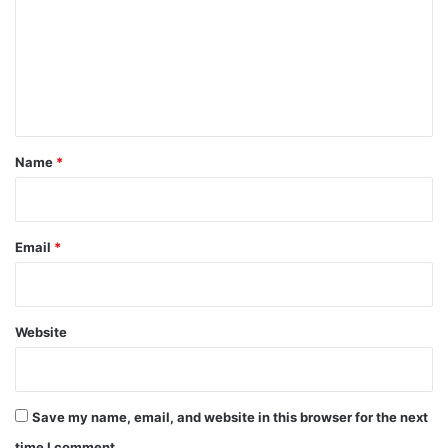
m
m
e
n
t
*
Name
*
Email
*
Website
Save my name, email, and website in this browser for the next
time I comment.