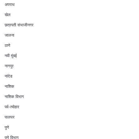
अपराध
खेल
छत्रपती संभाजीनगर
जालना
ठाणे
नवी मुंबई
नागपूर
नांदेड
नाशिक
नाशिक विभाग
पर्व-त्योहार
पालघर
पुणे
पुणे विभाग