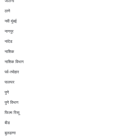
जालना
ठाणे
नवी मुंबई
नागपूर
नांदेड
नाशिक
नाशिक विभाग
पर्व-त्योहार
पालघर
पुणे
पुणे विभाग
फिल्म रिव्यू
बीड
बुलढाणा