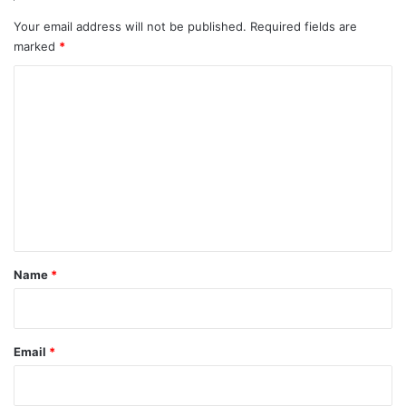
Your email address will not be published.
Required fields are
marked
*
C
o
m
m
e
n
t
*
Name
*
Email
*