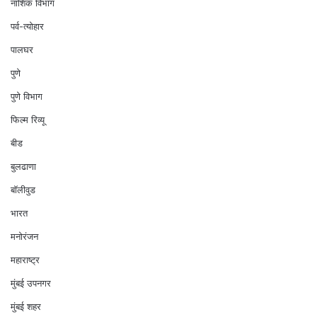
नाशिक विभाग
पर्व-त्योहार
पालघर
पुणे
पुणे विभाग
फिल्म रिव्यू
बीड
बुलढाणा
बॉलीवुड
भारत
मनोरंजन
महाराष्ट्र
मुंबई उपनगर
मुंबई शहर