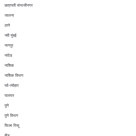
छत्रपती संभाजीनगर
जालना
ठाणे
नवी मुंबई
नागपूर
नांदेड
नाशिक
नाशिक विभाग
पर्व-त्योहार
पालघर
पुणे
पुणे विभाग
फिल्म रिव्यू
बीड